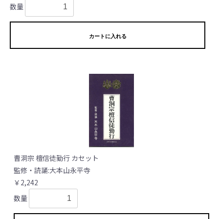
数量
カートに入れる
曹洞宗 檀信徒勤行 カセット
監修・読誦:大本山永平寺
￥2,242
数量