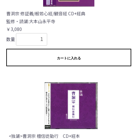
曹洞宗 修証義/般若心経/観音経 CD+経典
監修・読誦:大本山永平寺
￥3,080
数量
カートに入れる
<独誦>曹洞宗 檀信徒勤行 CD+経本