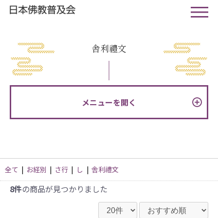
舎利禮文
メニューを開く
全て
|
お経別
|
さ行
|
し
|
舎利禮文
8件
の商品が見つかりました