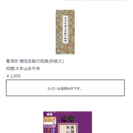
曹洞宗 檀信徒勤行経典(宗紋入)
校閲:大本山永平寺
￥1,650
ただいま品切れ中です。