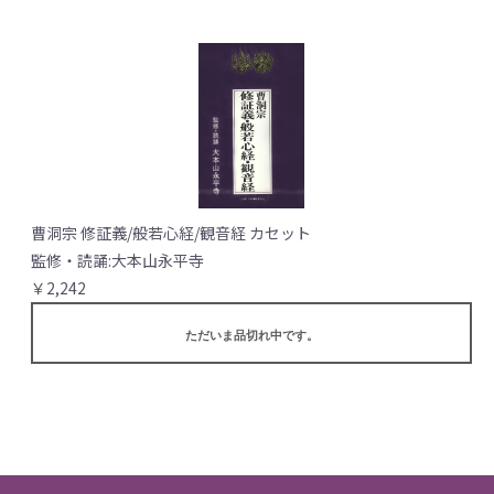
曹洞宗 修証義/般若心経/観音経 カセット
監修・読誦:大本山永平寺
￥2,242
ただいま品切れ中です。