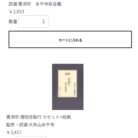
読誦:曹洞宗 永平寺系住職
￥2,933
数量
カートに入れる
曹洞宗 檀信徒勤行 カセット+経典
監修・読誦:大本山永平寺
￥3,417