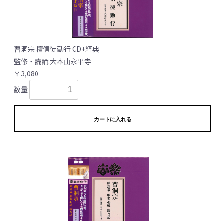
曹洞宗 檀信徒勤行 CD+経典
監修・読誦:大本山永平寺
￥3,080
数量
カートに入れる