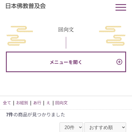
回向文
メニューを開く
全て
|
お経別
|
あ行
|
え
|
回向文
7件
の商品が見つかりました