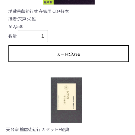
地蔵菩薩勤行式 在家用 CD+経本
撰者:宍戸 栄雄
￥2,530
数量
カートに入れる
天台宗 檀信徒勤行 カセット+経典