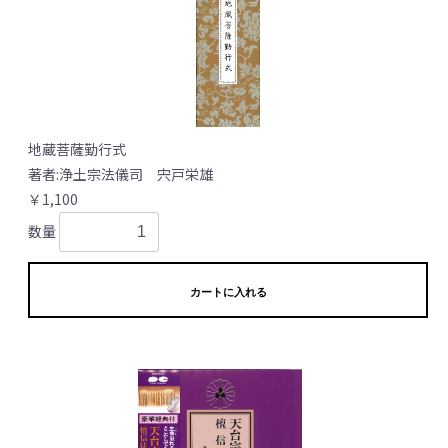
地蔵菩薩勤行式
著者:浄土宗法儀司 宍戸栄雄
￥1,100
数量
カートに入れる