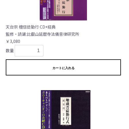
天台宗 檀信徒勤行 CD+経典
監修・読誦:比叡山延暦寺法儀音律研究所
￥3,080
数量
カートに入れる