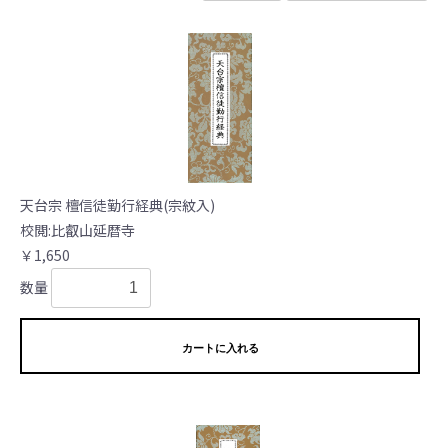
天台宗 檀信徒勤行経典(宗紋入)
校閲:比叡山延暦寺
￥1,650
数量
カートに入れる