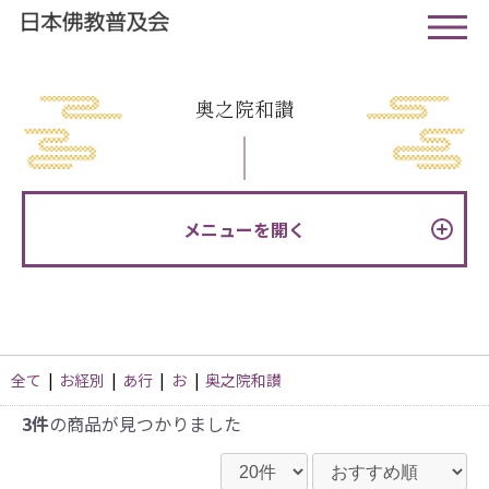
奥之院和讃
メニューを開く
全て
|
お経別
|
あ行
|
お
|
奥之院和讃
3件
の商品が見つかりました