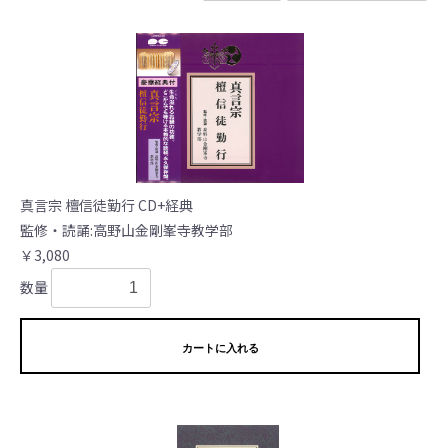
真言宗 檀信徒勤行 CD+経典
監修・読誦:高野山金剛峯寺教学部
￥3,080
数量
カートに入れる