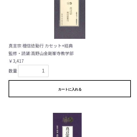
真言宗 檀信徒勤行 カセット+経典
監修・読誦:高野山金剛峯寺教学部
￥3,417
数量
カートに入れる