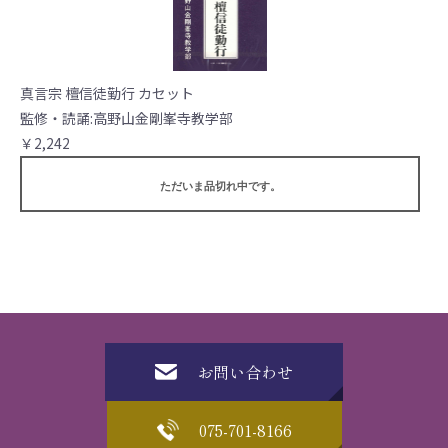
真言宗 檀信徒勤行 カセット
監修・読誦:高野山金剛峯寺教学部
￥2,242
ただいま品切れ中です。
お問い合わせ
075-701-8166