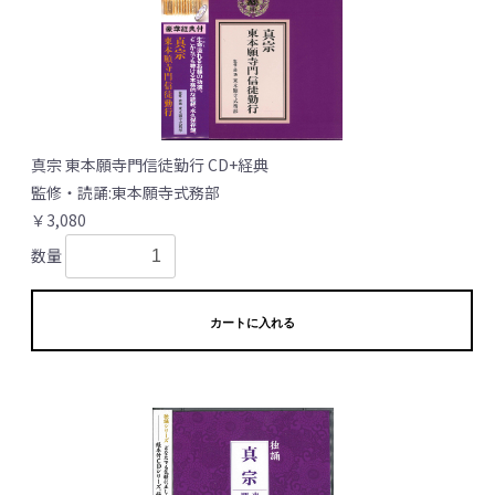
真宗 東本願寺門信徒勤行 CD+経典
監修・読誦:東本願寺式務部
￥3,080
数量
カートに入れる