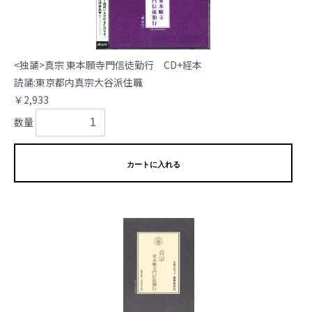
<独誦>真宗 東本願寺門信徒勤行 CD+経本
読誦:東京都内真宗大谷派住職
￥2,933
数量
カートに入れる