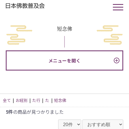
短念佛
メニューを開く
全て
|
お経別
|
た行
|
た
|
短念佛
5件
の商品が見つかりました