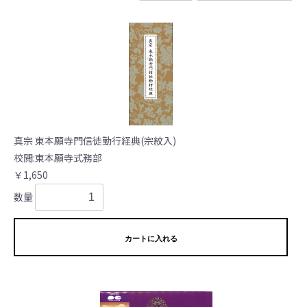
真宗 東本願寺門信徒勤行経典(宗紋入)
校閲:東本願寺式務部
￥1,650
数量
カートに入れる