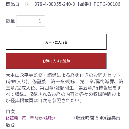
商品コード：
978-4-88955-240-9【品番】PCTG-00186
数量
カートに入れる
お気に入りに追加
大本山永平寺監修・読誦による経典付きのお経カセット
(宗紋入り)。修証義 第一章/総序、第二章/懺悔滅罪、第
三章/受戒入位、第四章/發願利生、第五章/行持報恩をす
べて収録。収録されるお経の内容と各々の収録時間およ
び経典掲載頁は目次を参照されたい。
目次
(収録時間)5:40(経典頁
修証義 第一章 総序<試聴>
数)2