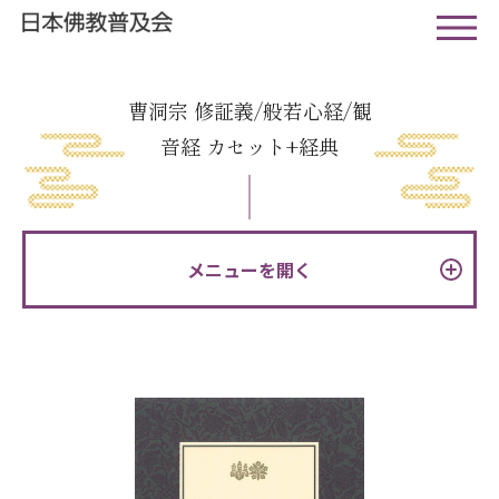
曹洞宗 修証義/般若心経/観
音経 カセット+経典
メニューを開く