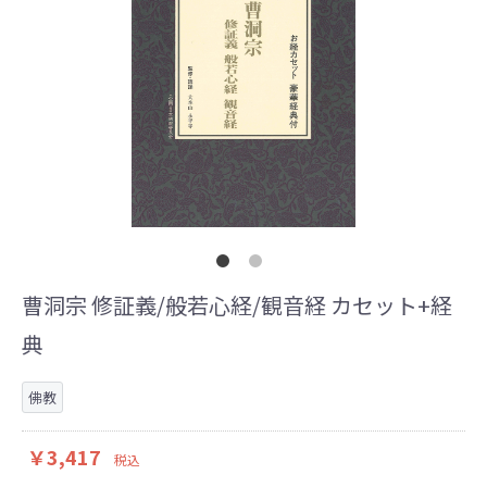
曹洞宗 修証義/般若心経/観音経 カセット+経
典
佛教
￥3,417
税込