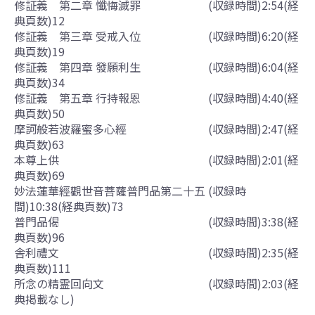
修証義 第二章 懺悔滅罪 (収録時間)2:54(経
典頁数)12
修証義 第三章 受戒入位 (収録時間)6:20(経
典頁数)19
修証義 第四章 發願利生 (収録時間)6:04(経
典頁数)34
修証義 第五章 行持報恩 (収録時間)4:40(経
典頁数)50
摩訶般若波羅蜜多心經 (収録時間)2:47(経
典頁数)63
本尊上供 (収録時間)2:01(経
典頁数)69
妙法蓮華經觀世音菩薩普門品第二十五 (収録時
間)10:38(経典頁数)73
普門品偈 (収録時間)3:38(経
典頁数)96
舎利禮文 (収録時間)2:35(経
典頁数)111
所念の精霊回向文 (収録時間)2:03(経
典掲載なし)