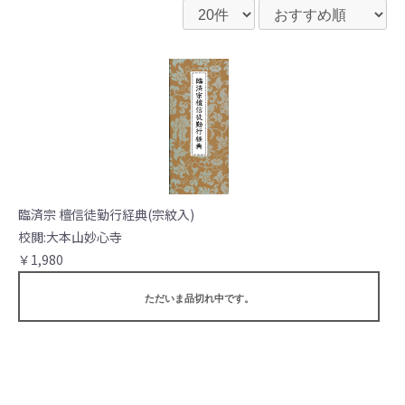
臨済宗 檀信徒勤行経典(宗紋入)
校閲:大本山妙心寺
￥1,980
ただいま品切れ中です。