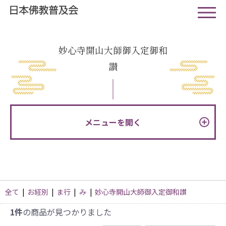
妙心寺開山大師御入定御和
讃
メニューを開く
全て
|
お経別
|
ま行
|
み
|
妙心寺開山大師御入定御和讃
1件
の商品が見つかりました