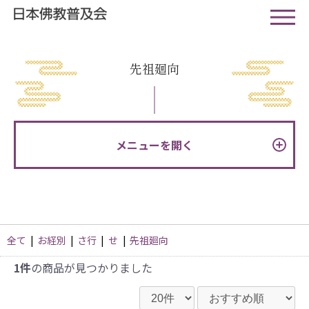
先祖廻向
メニューを開く
全て
|
お経別
|
さ行
|
せ
|
先祖廻向
1件
の商品が見つかりました