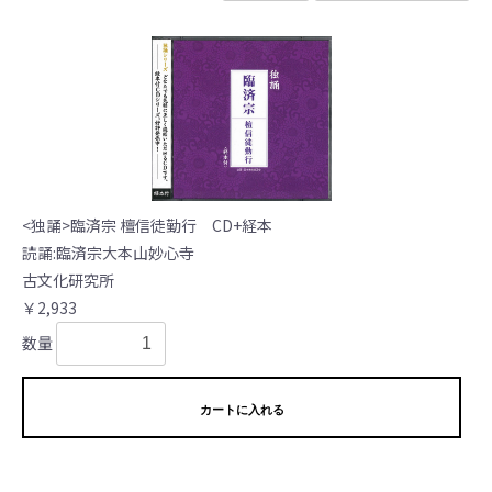
<独誦>臨済宗 檀信徒勤行 CD+経本
読誦:臨済宗大本山妙心寺
古文化研究所
￥2,933
数量
カートに入れる