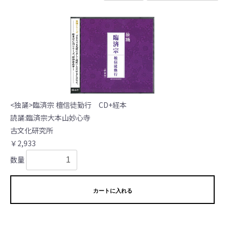
<独誦>臨済宗 檀信徒勤行 CD+経本
読誦:臨済宗大本山妙心寺
古文化研究所
￥2,933
数量
カートに入れる