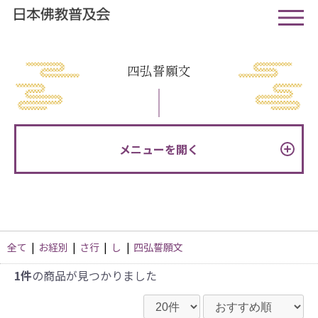
四弘誓願文
メニューを開く
全て
|
お経別
|
さ行
|
し
|
四弘誓願文
1件
の商品が見つかりました