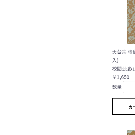
天台宗 檀
入)
校閲:比叡
￥1,650
数量
カ