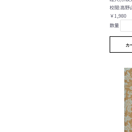
校閲:高野
￥1,980
数量
カ