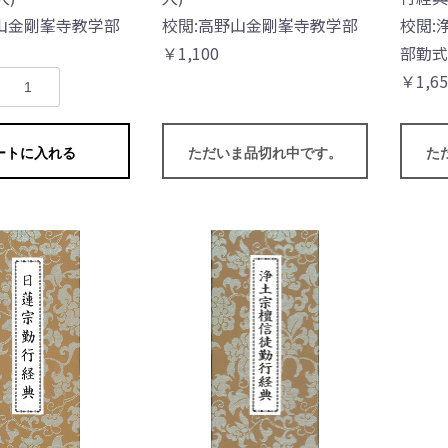
山金剛峯寺教学部
校閲:高野山金剛峯寺教学部
校閲:
￥1,100
部勤式
￥1,65
ートに入れる
ただいま品切れ中です。
た