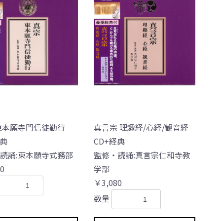
東本願寺門信徒勤行
真言宗 理趣経/心経/観音経
経典
CD+経典
読誦:東本願寺式務部
監修・読誦:真言宗仁和寺教
0
学部
￥3,080
数量