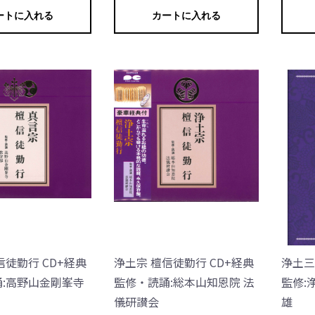
ートに入れる
カートに入れる
信徒勤行 CD+経典
浄土宗 檀信徒勤行 CD+経典
浄土三
:高野山金剛峯寺
監修・読誦:総本山知恩院 法
監修:
儀研讃会
雄