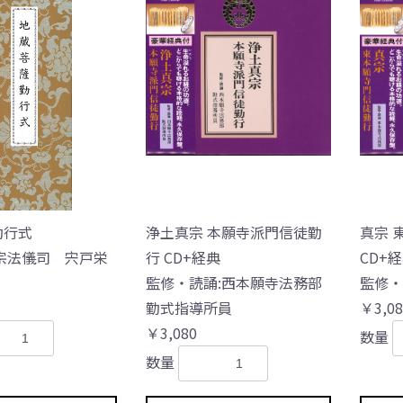
勤行式
浄土真宗 本願寺派門信徒勤
真宗 
宗法儀司 宍戸栄
行 CD+経典
CD+
監修・読誦:西本願寺法務部
監修・
勤式指導所員
￥3,08
￥3,080
数量
数量