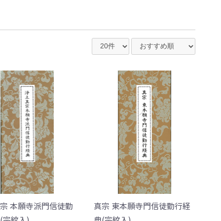
宗 本願寺派門信徒勤
真宗 東本願寺門信徒勤行経
(宗紋入)
典(宗紋入)