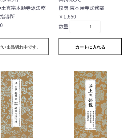
浄土真宗本願寺派法務
校閲:東本願寺式務部
指導所
￥1,650
0
数量
だいま品切れ中です。
カートに入れる