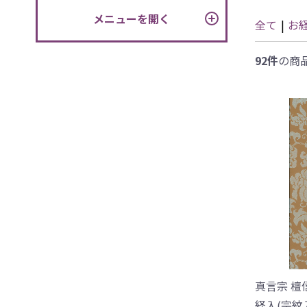
メニューを開く
全て
|
お
92件
の商
真言宗 檀
経入(宗紋