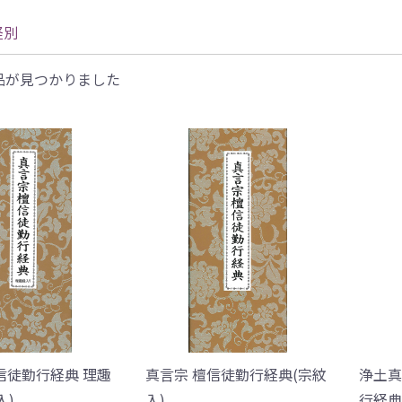
経別
品が見つかりました
信徒勤行経典 理趣
真言宗 檀信徒勤行経典(宗紋
浄土真
入)
入)
行経典