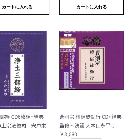
カートに入れる
カートに入れる
部経 CD6枚組+経典
曹洞宗 檀信徒勤行 CD+経典
浄土宗法儀司 宍戸栄
監修・読誦:大本山永平寺
￥3,080