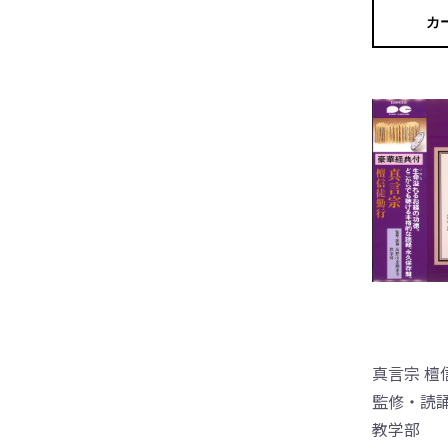
カ
真言宗 檀
監修・読誦
教学部