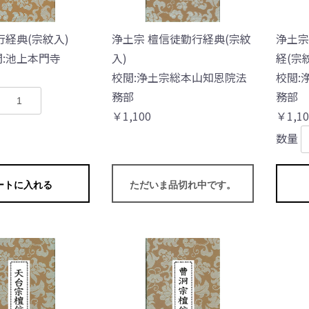
行経典(宗紋入)
浄土宗 檀信徒勤行経典(宗紋
浄土宗
:池上本門寺
入)
経(宗
校閲:浄土宗総本山知恩院法
校閲:
務部
務部
￥1,100
￥1,10
数量
ートに入れる
ただいま品切れ中です。