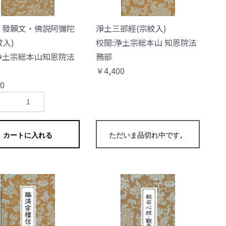
 發願文・佛説阿彌陀
淨土三部經(宗紋入)
紋入)
校閲:浄土宗総本山 知恩院法
浄土宗総本山知恩院法
務部
￥4,400
0
カートに入れる
ただいま品切れ中です。