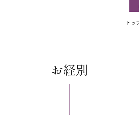
トッ
お経別