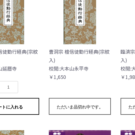
信徒勤行経典(宗紋
曹洞宗 檀信徒勤行経典(宗紋
臨済宗
入)
入)
山延暦寺
校閲:大本山永平寺
校閲:
￥1,650
￥1,98
ートに入れる
ただいま品切れ中です。
た