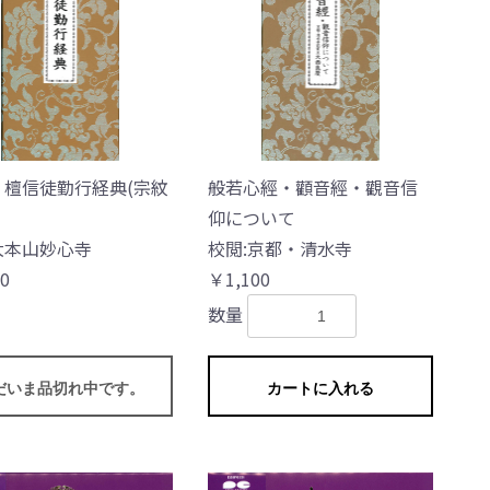
 檀信徒勤行経典(宗紋
般若心經・顴音經・觀音信
仰について
大本山妙心寺
校閲:京都・清水寺
0
￥1,100
数量
だいま品切れ中です。
カートに入れる