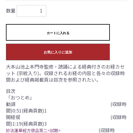
数量
カートに入れる
お気に入りに追加
大本山池上本門寺監修・読誦による経典付きのお経カセ
ット (宗紋入り)。収録されるお経の内容と各々の収録時
間および経典掲載頁は目次を参照されたい。
目次
「おつとめ」
勧請 (収録時
間)0:51(経典頁数)1
開経偈 (収録時
間)1:19(経典頁数)3
(収録時
妙法蓮華經方便品第二<試聴>