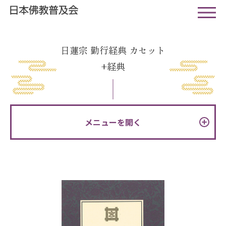
日蓮宗 勤行経典 カセット
+経典
メニューを開く