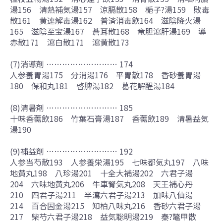
湯156 清熱補気湯157 涼膈散158 梔子?湯159 敗毒
散161 黄連解毒湯162 普済消毒飲164 滋陰降火湯
165 滋陰至宝湯167 蒼耳散168 竜胆瀉肝湯169 導
赤散171 瀉白散171 瀉黄散173
(7)消導剤 ……………………… 174
人参養胃湯175 分消湯176 平胃散178 香砂養胃湯
180 保和丸181 啓脾湯182 葛花解醒湯184
(8)清暑剤 ……………………… 185
十味香薷飲186 竹葉石膏湯187 香薷飲189 清暑益気
湯190
(9)補益剤 ……………………… 192
人参当芍散193 人参養栄湯195 七味都気丸197 八味
地黄丸198 八珍湯201 十全大補湯202 六君子湯
204 六味地黄丸206 牛車腎気丸208 天王補心丹
210 四君子湯211 半瀉六君子湯213 加味八仙湯
214 百合固金湯215 知柏八味丸216 香砂六君子湯
217 柴芍六君子湯218 益気聡明湯219 秦?鼈甲散