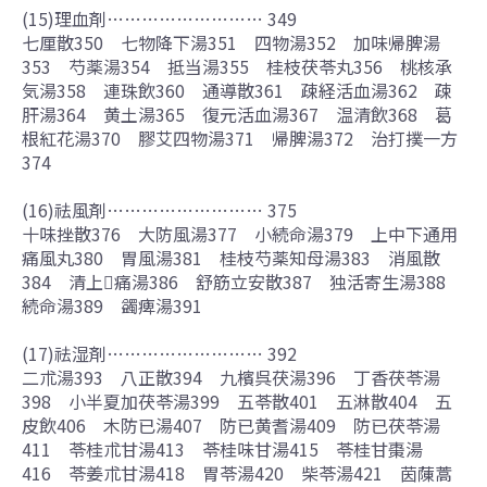
(15)理血剤……………………… 349
七厘散350 七物降下湯351 四物湯352 加味帰脾湯
353 芍薬湯354 抵当湯355 桂枝茯苓丸356 桃核承
気湯358 連珠飲360 通導散361 疎経活血湯362 疎
肝湯364 黄土湯365 復元活血湯367 温清飲368 葛
根紅花湯370 膠艾四物湯371 帰脾湯372 治打撲一方
374
(16)祛風剤……………………… 375
十味挫散376 大防風湯377 小続命湯379 上中下通用
痛風丸380 胃風湯381 桂枝芍薬知母湯383 消風散
384 清上痛湯386 舒筋立安散387 独活寄生湯388
続命湯389 蠲痺湯391
(17)祛湿剤……………………… 392
二朮湯393 八正散394 九檳呉茯湯396 丁香茯苓湯
398 小半夏加茯苓湯399 五苓散401 五淋散404 五
皮飲406 木防已湯407 防已黄耆湯409 防已茯苓湯
411 苓桂朮甘湯413 苓桂味甘湯415 苓桂甘棗湯
416 苓姜朮甘湯418 胃苓湯420 柴苓湯421 茵蔯蒿