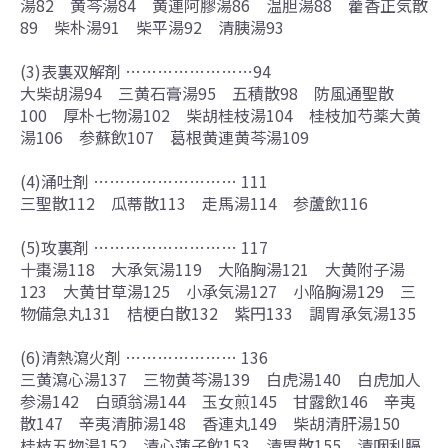
湯82 黄芩湯84 黄連阿膠湯86 温胆湯88 藿香正気散
89 柴朴湯91 柴平湯92 清胰湯93
(3)表裏双解剤 ……………………94
大柴胡湯94 三黄石膏湯95 五積散98 防風通聖散
100 厚朴七物湯102 柴胡桂枝湯104 桂枝加芍薬大黄
湯106 参蘇飲107 葛根黄連黄芩湯109
(4)涌吐剤 ……………………… 111
三聖散112 瓜蒂散113 走馬湯114 参蘆飲116
(5)攻裏剤 ……………………… 117
十棗湯118 大承気湯119 大陥胸湯121 大黄附子湯
123 大黄甘草湯125 小承気湯127 小陥胸湯129 三
物備急丸131 桔梗白散132 紫円133 調胃承気湯135
(6)清熱瀉火剤 ………………… 136
三黄瀉心湯137 三物黄芩湯139 白虎湯140 白虎加人
参湯142 白頭翁湯144 玉女煎145 甘露飲146 辛夷
散147 辛夷清肺湯148 香連丸149 柴胡清肝湯150
桂枝五物湯152 清心蓮子飲153 清胃散155 清咽利膈