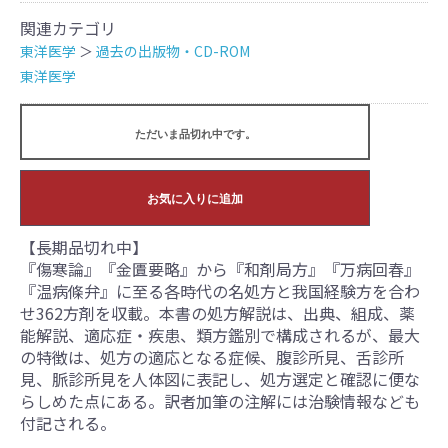
関連カテゴリ
東洋医学
＞
過去の出版物・CD-ROM
東洋医学
ただいま品切れ中です。
お気に入りに追加
【長期品切れ中】
『傷寒論』『金匱要略』から『和剤局方』『万病回春』
『温病條弁』に至る各時代の名処方と我国経験方を合わ
せ362方剤を収載。本書の処方解説は、出典、組成、薬
能解説、適応症・疾患、類方鑑別で構成されるが、最大
の特徴は、処方の適応となる症候、腹診所見、舌診所
見、脈診所見を人体図に表記し、処方選定と確認に便な
らしめた点にある。訳者加筆の注解には治験情報なども
付記される。