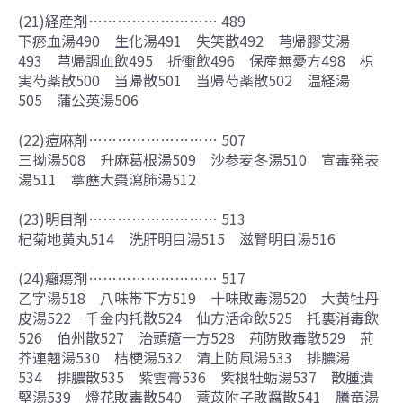
(21)経産剤……………………… 489
下瘀血湯490 生化湯491 失笑散492 芎帰膠艾湯
493 芎帰調血飲495 折衝飲496 保産無憂方498 枳
実芍薬散500 当帰散501 当帰芍薬散502 温経湯
505 蒲公英湯506
(22)痘麻剤……………………… 507
三拗湯508 升麻葛根湯509 沙参麦冬湯510 宣毒発表
湯511 葶藶大棗瀉肺湯512
(23)明目剤……………………… 513
杞菊地黄丸514 洗肝明目湯515 滋腎明目湯516
(24)癰瘍剤……………………… 517
乙字湯518 八味帯下方519 十味敗毒湯520 大黄牡丹
皮湯522 千金内托散524 仙方活命飲525 托裏消毒飲
526 伯州散527 治頭瘡一方528 荊防敗毒散529 荊
芥連翹湯530 桔梗湯532 清上防風湯533 排膿湯
534 排膿散535 紫雲膏536 紫根牡蛎湯537 散腫潰
堅湯539 燈花敗毒散540 薏苡附子敗醤散541 騰竜湯