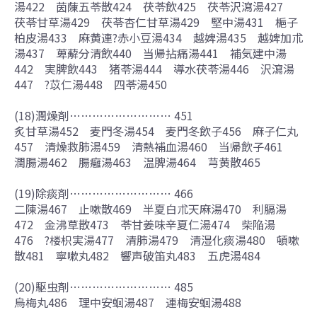
湯422 茵蔯五苓散424 茯苓飲425 茯苓沢瀉湯427
茯苓甘草湯429 茯苓杏仁甘草湯429 堅中湯431 梔子
柏皮湯433 麻黄連?赤小豆湯434 越婢湯435 越婢加朮
湯437 萆薢分清飲440 当帰拈痛湯441 補気建中湯
442 実脾飲443 猪苓湯444 導水茯苓湯446 沢瀉湯
447 ?苡仁湯448 四苓湯450
(18)潤燥剤……………………… 451
炙甘草湯452 麦門冬湯454 麦門冬飲子456 麻子仁丸
457 清燥救肺湯459 清熱補血湯460 当帰飲子461
潤腸湯462 腸癰湯463 温脾湯464 芎黄散465
(19)除痰剤……………………… 466
二陳湯467 止嗽散469 半夏白朮天麻湯470 利膈湯
472 金沸草散473 苓甘姜味辛夏仁湯474 柴陥湯
476 ?楼枳実湯477 清肺湯479 清湿化痰湯480 頓嗽
散481 寧嗽丸482 響声破笛丸483 五虎湯484
(20)駆虫剤……………………… 485
烏梅丸486 理中安蛔湯487 連梅安蛔湯488