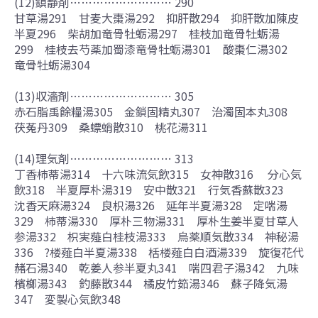
(12)鎮静剤……………………… 290
甘草湯291 甘麦大棗湯292 抑肝散294 抑肝散加陳皮
半夏296 柴胡加竜骨牡蛎湯297 桂枝加竜骨牡蛎湯
299 桂枝去芍薬加蜀漆竜骨牡蛎湯301 酸棗仁湯302
竜骨牡蛎湯304
(13)収濇剤……………………… 305
赤石脂禹餘糧湯305 金鎖固精丸307 治濁固本丸308
茯菟丹309 桑螵蛸散310 桃花湯311
(14)理気剤……………………… 313
丁香柿蒂湯314 十六味流気飲315 女神散316 分心気
飲318 半夏厚朴湯319 安中散321 行気香蘇散323
沈香天麻湯324 良枳湯326 延年半夏湯328 定喘湯
329 柿蒂湯330 厚朴三物湯331 厚朴生姜半夏甘草人
参湯332 枳実薤白桂枝湯333 烏薬順気散334 神秘湯
336 ?楼薤白半夏湯338 栝楼薤白白酒湯339 旋復花代
赭石湯340 乾姜人参半夏丸341 喘四君子湯342 九味
檳榔湯343 釣藤散344 橘皮竹筎湯346 蘇子降気湯
347 変製心気飲348