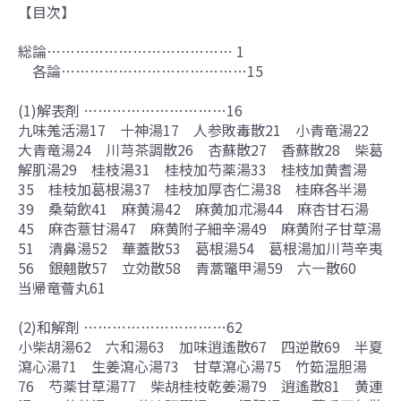
【目次】
総論………………………………… 1
各論…………………………………15
(1)解表剤 …………………………16
九味羗活湯17 十神湯17 人参敗毒散21 小青竜湯22
大青竜湯24 川芎茶調散26 杏蘇散27 香蘇散28 柴葛
解肌湯29 桂枝湯31 桂枝加芍薬湯33 桂枝加黄耆湯
35 桂枝加葛根湯37 桂枝加厚杏仁湯38 桂麻各半湯
39 桑菊飲41 麻黄湯42 麻黄加朮湯44 麻杏甘石湯
45 麻杏薏甘湯47 麻黄附子細辛湯49 麻黄附子甘草湯
51 清鼻湯52 華蓋散53 葛根湯54 葛根湯加川芎辛夷
56 銀翹散57 立効散58 青蒿鼈甲湯59 六一散60
当帰竜薈丸61
(2)和解剤 …………………………62
小柴胡湯62 六和湯63 加味逍遙散67 四逆散69 半夏
瀉心湯71 生姜瀉心湯73 甘草瀉心湯75 竹筎温胆湯
76 芍薬甘草湯77 柴胡桂枝乾姜湯79 逍遙散81 黄連