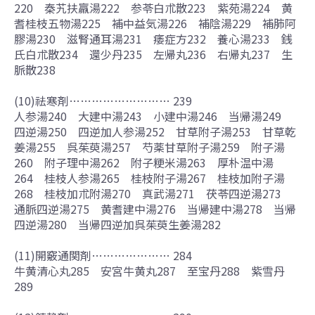
220 秦艽扶羸湯222 参苓白朮散223 紫苑湯224 黄
耆桂枝五物湯225 補中益気湯226 補陰湯229 補肺阿
膠湯230 滋腎通耳湯231 痿症方232 養心湯233 銭
氏白朮散234 還少丹235 左帰丸236 右帰丸237 生
脈散238
(10)祛寒剤……………………… 239
人参湯240 大建中湯243 小建中湯246 当帰湯249
四逆湯250 四逆加人参湯252 甘草附子湯253 甘草乾
姜湯255 呉茱萸湯257 芍薬甘草附子湯259 附子湯
260 附子理中湯262 附子粳米湯263 厚朴温中湯
264 桂枝人参湯265 桂枝附子湯267 桂枝加附子湯
268 桂枝加朮附湯270 真武湯271 茯苓四逆湯273
通脈四逆湯275 黄耆建中湯276 当帰建中湯278 当帰
四逆湯280 当帰四逆加呉茱萸生姜湯282
(11)開竅通関剤………………… 284
牛黄清心丸285 安宮牛黄丸287 至宝丹288 紫雪丹
289